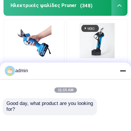
Ηλεκτρικές ψαλίδες Pruner
(348)
Θεριστής χορτοταπήτων
Ανεμιστήρας φύλλων και χιονιού
Άλλα
Ασύρματο ηλεκτρικό
Επανακαταλογηστέος
Secateurs μπαταριών
ηλεκτρικός κόπτης
admin
ψαλίδων περικοπής
κλάδων μπαταριών
επανακαταλογηστέο
λίθιου ψαλίδων
εργαλείο κήπων
περικοπής CE 21V
11:15 AM
Καλύτερη τιμή
Καλύτερη τιμή
Good day, what product are you looking 
for?
επαφή
επαφή