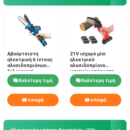
Σχετικά με εμάς
Εταιρική οθόνη
Επικοινωνήστε μαζί μας
Αβούρτσιστη
21V ισχυρό μίνι
ηλεκτρική 6 ίντσας
ηλεκτρικό
αλυσιδοπριόνων
αλυσιδοπρίονο
ξυλουργική
μηχανών ασύρματη
Ζητήστε μια προσφορά
μπαταριών λι ιονική
δύναμη 4 ίντσας
Καλύτερη τιμή
Καλύτερη τιμή
Αλυσιδοπρίονο βενζίνης
επαφή
επαφή
Φορητό μίνι αλυσιδοπρίονο
ηλεκτρικό αλυσιδοπρίονο