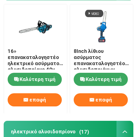
16»
8Inch λίθιου
επανακαταλογηστέο
ασύρματος
ηλεκτρικό ασύρματο
επανακαταλογηστέος
αλυσιδοπρίονο 40v
αλυσιδοπριόνων
ισχύος της μπαταρίας
μπαταριών φορητός
Καλύτερη τιμή
Καλύτερη τιμή
για τον κήπο
μίνι
υποβολή
Σπίτι
επαφή
επαφή
Προϊόντα
ηλεκτρικό αλυσιδοπρίονο
(17)
Βίντεο