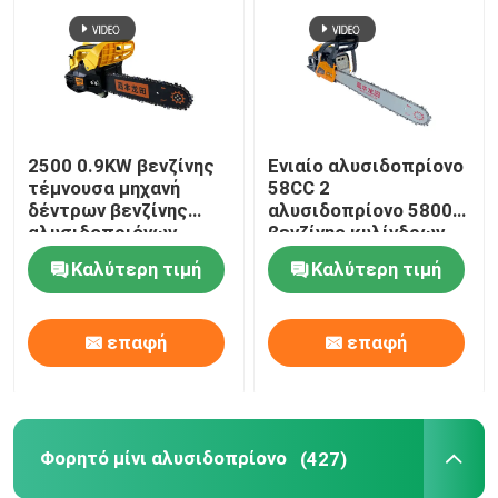
2500 0.9KW βενζίνης
Ενιαίο αλυσιδοπρίονο
τέμνουσα μηχανή
58CC 2
δέντρων βενζίνης
αλυσιδοπρίονο 5800
αλυσιδοπριόνων
βενζίνης κυλίνδρων
25.4cc μικρή
2.3KW κτυπήματος
Καλύτερη τιμή
Καλύτερη τιμή
επαφή
επαφή
Αφήστε ένα μήνυμα
Φορητό μίνι αλυσιδοπρίονο
(427)
We bellen je snel terug!