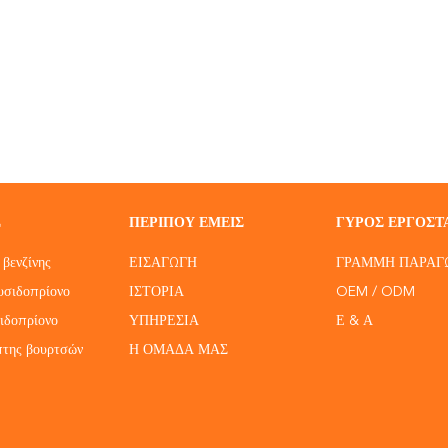
Σ
ΠΕΡΊΠΟΥ ΕΜΕΊΣ
ΓΎΡΟΣ ΕΡΓΟΣΤ
βενζίνης
ΕΙΣΑΓΩΓΉ
ΓΡΑΜΜΉ ΠΑΡΑΓ
υσιδοπρίονο
ΙΣΤΟΡΊΑ
OEM / ODM
ιδοπρίονο
ΥΠΗΡΕΣΊΑ
Ε & Α
πτης βουρτσών
Η ΟΜΆΔΑ ΜΑΣ