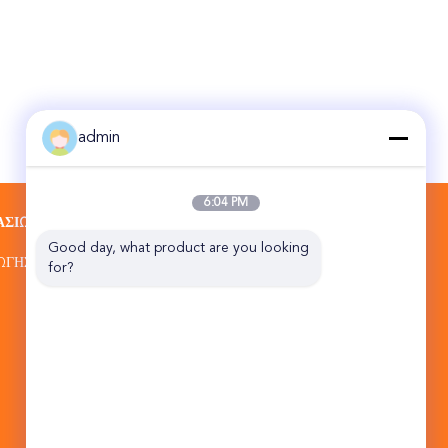
admin
6:04 PM
ΑΣΊΩΝ
ΕΠΑΦΉ
Good day, what product are you looking 
Zhengzhou Auston Machinery Equipment
ΩΓΉΣ
for?
Co., Ltd.
Νο 48, πάτωμα 14, που χτίζει 4, Νο 1319,
δρόμος ανατολικού Hanghai, Zhengzhou
(jingkai), πειραματική ζώνη ελεύθερου
εμπορίου Henan
86-191-37107004
csr1@austonmachinery.com