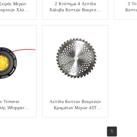
Σειράς Μερών
2 Κτύπημα 4 Λεπίδα
3 Tr
ουρτσών Χλόης
Χάλυβα Κοπτών Βουρτσών
Κοπτ
λον Κεφάλι
Μερών 2T 305mm Κοπτών
Κοπτών
Βουρτσών Κτυπήματος
Δοντιώ
ΟΙΝΩΝΉΣΤΕ
ΕΠΙΚΟΙΝΩΝΉΣΤΕ
ΕΠ
ν Trimmer
Λεπίδα Κοπτών Βουρτσών
λής Whipper
Κραμάτων Μερών 40T
ειράς Γραμμών
Κοπτών Βουρτσών
υρτσών Snipper
Εργαλείων Κήπων
ΟΙΝΩΝΉΣΤΕ
ΕΠΙΚΟΙΝΩΝΉΣΤΕ
λλακτικά
1