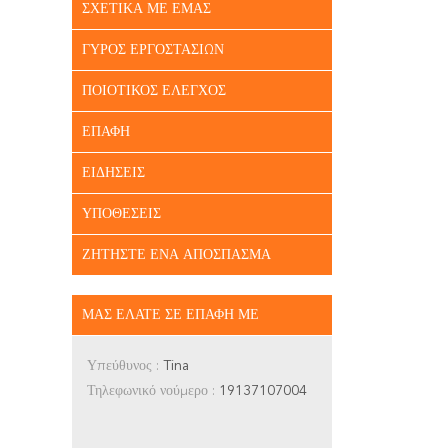
ΣΧΕΤΙΚΆ ΜΕ ΕΜΆΣ
ΓΎΡΟΣ ΕΡΓΟΣΤΑΣΊΩΝ
ΠΟΙΟΤΙΚΌΣ ΈΛΕΓΧΟΣ
ΕΠΑΦΉ
ΕΙΔΉΣΕΙΣ
ΥΠΟΘΈΣΕΙΣ
ΖΗΤΉΣΤΕ ΈΝΑ ΑΠΌΣΠΑΣΜΑ
ΜΑΣ ΕΛΆΤΕ ΣΕ ΕΠΑΦΉ ΜΕ
Υπεύθυνος :
Tina
Τηλεφωνικό νούμερο :
19137107004