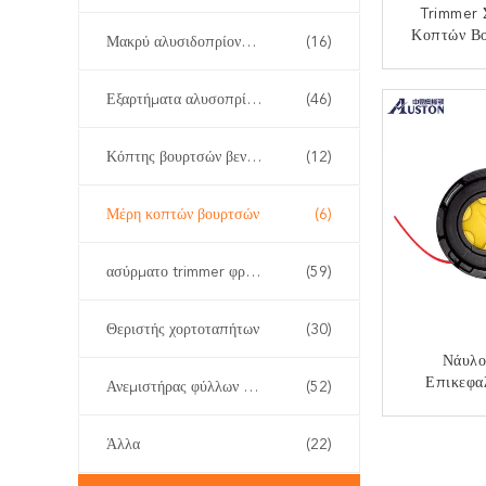
Trimmer 
Κοπτών Β
Μακρύ αλυσιδοπρίονο Πολωνού
(16)
CE Νάυ
ΕΠΙΚ
Εξαρτήματα αλυσοπρίονου
(46)
Κόπτης βουρτσών βενζίνης
(12)
Μέρη κοπτών βουρτσών
(6)
ασύρματο trimmer φρακτών
(59)
Θεριστής χορτοταπήτων
(30)
Νάυλο
Επικεφα
Ανεμιστήρας φύλλων και χιονιού
(52)
Trimmer Σ
Κοπτών Βο
ΕΠΙΚ
Άλλα
(22)
Αντα