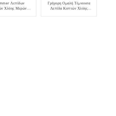
immer Λεπίδων
Γρήγορη Ομαλή Τέμνουσα
ών Χλόης Μερών
Λεπίδα Κοπτών Χλόης
 Βουρτσών Χάλυβα
Κήπων Μερών 2T Κοπτών
ν Μέρη Τρωγόντων
Βουρτσών Βενζίνης
ΙΚΟΙΝΩΝΉΣΤΕ
ΕΠΙΚΟΙΝΩΝΉΣΤΕ
Ζιζανίων