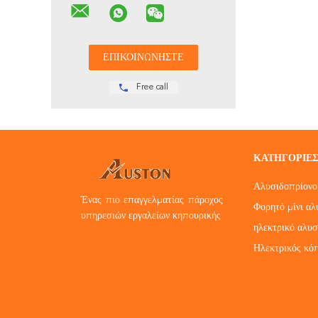
Free call
ΚΑΤΗΓΟΡΊΕ
Αλυσιδοπρίονο 
Ένας πιο επαγγελματίας πάροχος
Φορητό μίνι αλ
υπηρεσιών εργαλείων κηπουρικής
ηλεκτρικό αλυσ
Ηλεκτρικός κό