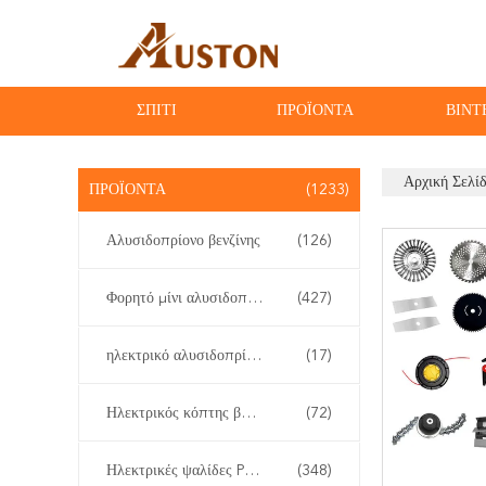
ΣΠΊΤΙ
ΠΡΟΪΌΝΤΑ
ΒΊΝΤ
Αρχική Σελί
ΠΡΟΪΌΝΤΑ
(1233)
Αλυσιδοπρίονο βενζίνης
(126)
Φορητό μίνι αλυσιδοπρίονο
(427)
ηλεκτρικό αλυσιδοπρίονο
(17)
Ηλεκτρικός κόπτης βουρτσών
(72)
Ηλεκτρικές ψαλίδες Pruner
(348)