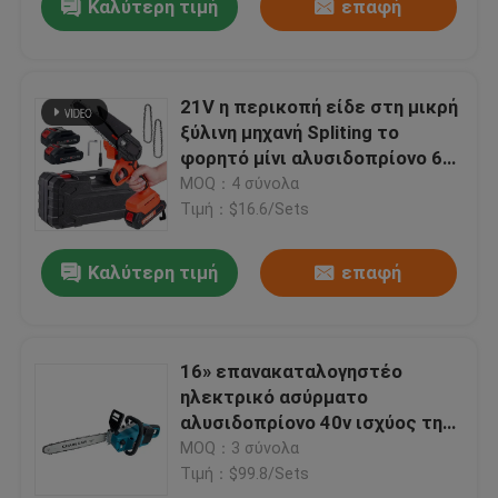
Καλύτερη τιμή
επαφή
21V η περικοπή είδε στη μικρή
ξύλινη μηχανή Spliting το
φορητό μίνι αλυσιδοπρίονο 6
ίντσα
MOQ：4 σύνολα
Τιμή：$16.6/Sets
Καλύτερη τιμή
επαφή
16» επανακαταλογηστέο
ηλεκτρικό ασύρματο
αλυσιδοπρίονο 40v ισχύος της
μπαταρίας για τον κήπο
MOQ：3 σύνολα
Τιμή：$99.8/Sets