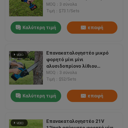
φορητός μίνι για την ξύλινη
MOQ：3 σύνολα
κοπή
Τιμή：$73.1/Sets
Σχετικά με εμάς
Καλύτερη τιμή
επαφή
Εταιρική οθόνη
Επικοινωνήστε μαζί μας
Επανακαταλογηστέο μικρό
φορητό μίνι μίνι
αλυσιδοπρίονο λίθιου
Ζητήστε μια προσφορά
αλυσιδοπριόνων 21V
MOQ：3 σύνολα
Τιμή：$52/Sets
Αλυσιδοπρίονο βενζίνης
Καλύτερη τιμή
επαφή
Φορητό μίνι αλυσιδοπρίονο
Επανακαταλογηστέο 21V
ηλεκτρικό αλυσιδοπρίονο
12inch ασύρματο φορητό μίνι