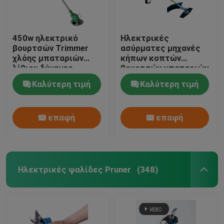
450w ηλεκτρικό
Ηλεκτρικές
βουρτσών Trimmer
ασύρματες μηχανές
χλόης μπαταριών
κήπων κοπτών
λίθιου δύναμης
βουρτσών μπαταριών
κοπτών ασύρματο
κοπτών βουρτσών
Καλύτερη τιμή
Καλύτερη τιμή
λίθιου CE
επαφή
επαφή
Ηλεκτρικές ψαλίδες Pruner
(348)