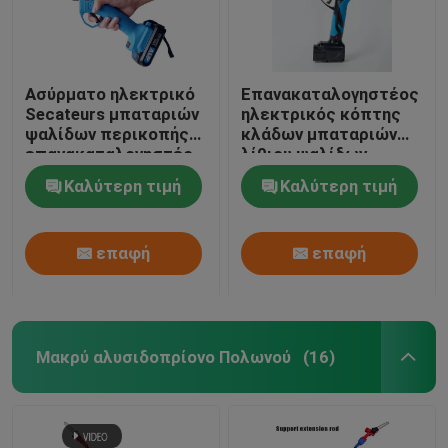
Ασύρματο ηλεκτρικό
Επανακαταλογηστέος
Secateurs μπαταριών
ηλεκτρικός κόπτης
ψαλίδων περικοπής
κλάδων μπαταριών
επανακαταλογηστέο
λίθιου ψαλίδων
εργαλείο κήπων
περικοπής CE 21V
Καλύτερη τιμή
Καλύτερη τιμή
επαφή
επαφή
Μακρύ αλυσιδοπρίονο Πολωνού
(16)