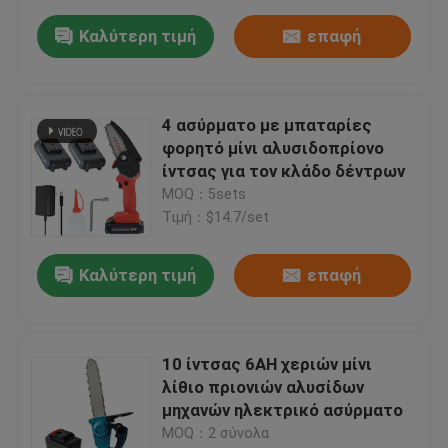
Καλύτερη τιμή
επαφή
4 ασύρματο με μπαταρίες
φορητό μίνι αλυσιδοπρίονο
ίντσας για τον κλάδο δέντρων
MOQ：5sets
Τιμή：$14.7/set
Καλύτερη τιμή
επαφή
10 ίντσας 6AH χεριών μίνι
λίθιο πριονιών αλυσίδων
μηχανών ηλεκτρικό ασύρματο
MOQ：2 σύνολα