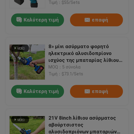
Τιμή：$55/Sets
Καλύτερη τιμή
επαφή
8» μίνι ασύρματο φορητό
ηλεκτρικό αλυσιδοπρίονο
ισχύος της μπαταρίας λίθιου
πριονιών αλυσίδων
MOQ：5 σύνολα
Τιμή：$73.1/Sets
Καλύτερη τιμή
επαφή
Σπίτι
Προϊόντα
21V 8inch λίθιου ασύρματος
αβούρτσιστος
αλυσιδοπριόνων μπαταριών
Βίντεο