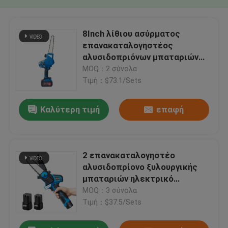
8Inch λίθιου ασύρματος
επανακαταλογηστέος
αλυσιδοπριόνων μπαταριών
φορητός μίνι
MOQ：2 σύνολα
Τιμή：$73.1/Sets
Καλύτερη τιμή
επαφή
2 επανακαταλογηστέο
αλυσιδοπρίονο ξυλουργικής
μπαταριών ηλεκτρικό
αλυσιδοπρίονο κλάδων
MOQ：3 σύνολα
δέντρων 6 ίντσας
Τιμή：$37.5/Sets