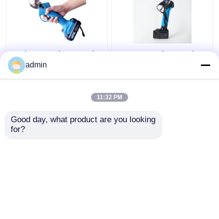
Ασύρματο ηλεκτρικό
Επανακαταλογηστέος
Secateurs μπαταριών
ηλεκτρικός κόπτης
admin
ψαλίδων περικοπής
κλάδων μπαταριών
επανακαταλογηστέο
λίθιου ψαλίδων
εργαλείο κήπων
περικοπής CE 21V
11:32 PM
Καλύτερη τιμή
Καλύτερη τιμή
Good day, what product are you looking 
for?
επαφή
επαφή
Δείτε περισσότερων
Αρχική Σελίδα
Περίπου εμείς
επαφή
Desktop Site
Sitemap
Πολιτική απορρήτου