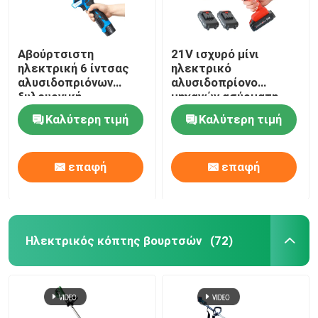
Αβούρτσιστη
21V ισχυρό μίνι
ηλεκτρική 6 ίντσας
ηλεκτρικό
αλυσιδοπριόνων
αλυσιδοπρίονο
ξυλουργική
μηχανών ασύρματη
μπαταριών λι ιονική
δύναμη 4 ίντσας
Καλύτερη τιμή
Καλύτερη τιμή
επαφή
επαφή
Ηλεκτρικός κόπτης βουρτσών
(72)