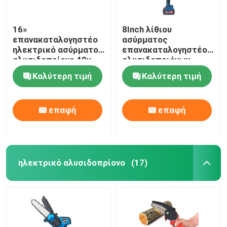
16»
8Inch λίθιου
επανακαταλογηστέο
ασύρματος
ηλεκτρικό ασύρματο
επανακαταλογηστέος
αλυσιδοπρίονο 40v
αλυσιδοπριόνων
ισχύος της μπαταρίας
μπαταριών φορητός
Καλύτερη τιμή
Καλύτερη τιμή
για τον κήπο
μίνι
επαφή
επαφή
ηλεκτρικό αλυσιδοπρίονο
(17)