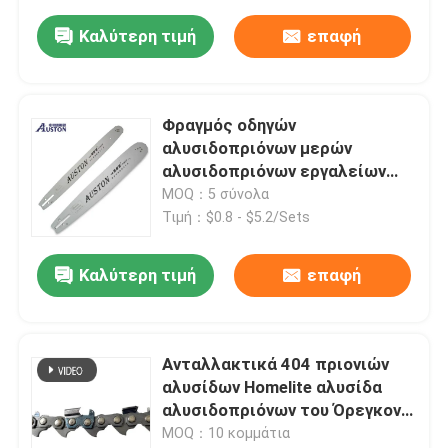
Καλύτερη τιμή
επαφή
Φραγμός οδηγών
αλυσιδοπριόνων μερών
αλυσιδοπριόνων εργαλείων
κηπουρικής 36 ίντσα
MOQ：5 σύνολα
Τιμή：$0.8 - $5.2/Sets
Καλύτερη τιμή
επαφή
Ανταλλακτικά 404 πριονιών
αλυσίδων Homelite αλυσίδα
αλυσιδοπριόνων του Όρεγκον
φραγμών
MOQ：10 κομμάτια