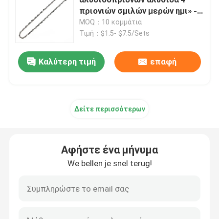
πριονιών σμιλών μερών ημι» -»
φραγμός οδηγών 42
MOQ：10 κομμάτια
Ηλεκτρικός κόπτης βουρτσών
Τιμή：$1.5- $7.5/Sets
Ηλεκτρικές ψαλίδες Pruner
Αφήστε ένα μήνυμα
Καλύτερη τιμή
επαφή
We bellen je snel terug!
Μακρύ αλυσιδοπρίονο Πολωνού
Δείτε περισσότερων
Εξαρτήματα αλυσοπρίονου
Αφήστε ένα μήνυμα
Κόπτης βουρτσών βενζίνης
We bellen je snel terug!
Μέρη κοπτών βουρτσών
ασύρματο trimmer φρακτών