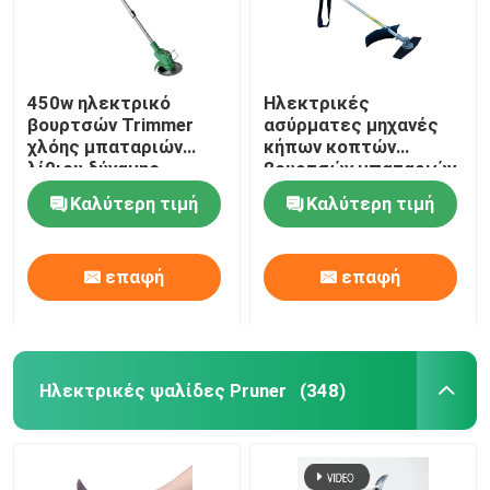
450w ηλεκτρικό
Ηλεκτρικές
βουρτσών Trimmer
ασύρματες μηχανές
χλόης μπαταριών
κήπων κοπτών
λίθιου δύναμης
βουρτσών μπαταριών
κοπτών ασύρματο
κοπτών βουρτσών
Καλύτερη τιμή
Καλύτερη τιμή
λίθιου CE
επαφή
επαφή
Ηλεκτρικές ψαλίδες Pruner
(348)