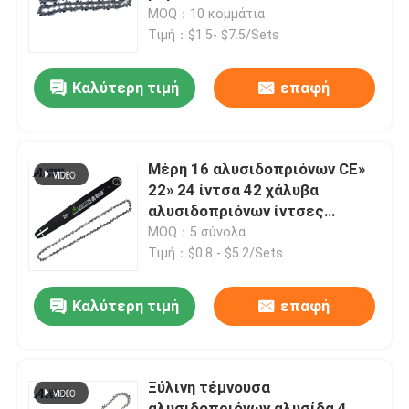
MOQ：10 κομμάτια
Τιμή：$1.5- $7.5/Sets
Σχετικά με εμάς
Καλύτερη τιμή
επαφή
Εταιρική οθόνη
Επικοινωνήστε μαζί μας
Μέρη 16 αλυσιδοπριόνων CE»
22» 24 ίντσα 42 χάλυβα
αλυσιδοπριόνων ίντσες
Ζητήστε μια προσφορά
φραγμών οδηγών
MOQ：5 σύνολα
Τιμή：$0.8 - $5.2/Sets
Αλυσιδοπρίονο βενζίνης
Καλύτερη τιμή
επαφή
Φορητό μίνι αλυσιδοπρίονο
Ξύλινη τέμνουσα
ηλεκτρικό αλυσιδοπρίονο
αλυσιδοπριόνων αλυσίδα 4