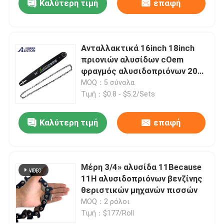
Καλύτερη τιμή
επαφή
Ανταλλακτικά 16inch 18inch
πριονιών αλυσίδων cOem
φραγμός αλυσιδοπριόνων 20
ίντσας
MOQ：5 σύνολα
Τιμή：$0.8 - $5.2/Sets
Καλύτερη τιμή
επαφή
Μέρη 3/4» αλυσίδα 11Because
11H αλυσιδοπριόνων βενζίνης
θεριστικών μηχανών πισσών
MOQ：2 ρόλοι
Τιμή：$177/Roll