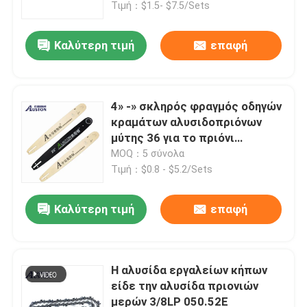
Τιμή：$1.5- $7.5/Sets
Καλύτερη τιμή
επαφή
4» -» σκληρός φραγμός οδηγών
κραμάτων αλυσιδοπριόνων
μύτης 36 για το πριόνι
αλυσίδων
MOQ：5 σύνολα
Τιμή：$0.8 - $5.2/Sets
Καλύτερη τιμή
επαφή
Σπίτι
Προϊόντα
Η αλυσίδα εργαλείων κήπων
είδε την αλυσίδα πριονιών
μερών 3/8LP 050.52E
Βίντεο