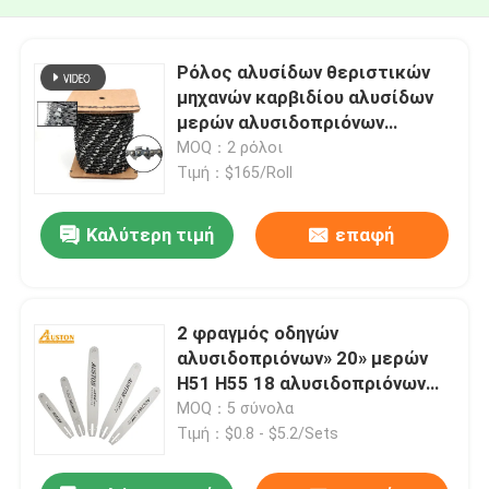
Ρόλος αλυσίδων θεριστικών
μηχανών καρβιδίου αλυσίδων
μερών αλυσιδοπριόνων
βενζίνης χάλυβα
MOQ：2 ρόλοι
Τιμή：$165/Roll
Καλύτερη τιμή
επαφή
2 φραγμός οδηγών
αλυσιδοπριόνων» 20» μερών
H51 H55 18 αλυσιδοπριόνων
βενζίνης κτυπήματος
MOQ：5 σύνολα
Τιμή：$0.8 - $5.2/Sets