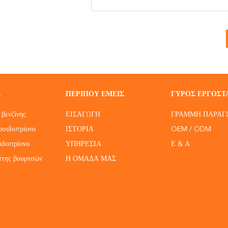
Σ
ΠΕΡΊΠΟΥ ΕΜΕΊΣ
ΓΎΡΟΣ ΕΡΓΟΣΤ
βενζίνης
ΕΙΣΑΓΩΓΉ
ΓΡΑΜΜΉ ΠΑΡΑΓ
υσιδοπρίονο
ΙΣΤΟΡΊΑ
OEM / ODM
ιδοπρίονο
ΥΠΗΡΕΣΊΑ
Ε & Α
πτης βουρτσών
Η ΟΜΆΔΑ ΜΑΣ