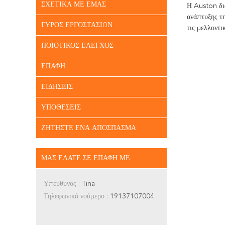
ΣΧΕΤΙΚΆ ΜΕ ΕΜΆΣ
Η Auston δια
ανάπτυξης τη
ΓΎΡΟΣ ΕΡΓΟΣΤΑΣΊΩΝ
τις μελλοντι
ΠΟΙΟΤΙΚΌΣ ΈΛΕΓΧΟΣ
ΕΠΑΦΉ
ΕΙΔΉΣΕΙΣ
ΥΠΟΘΈΣΕΙΣ
ΖΗΤΉΣΤΕ ΈΝΑ ΑΠΌΣΠΑΣΜΑ
ΜΑΣ ΕΛΆΤΕ ΣΕ ΕΠΑΦΉ ΜΕ
Υπεύθυνος :
Tina
Τηλεφωνικό νούμερο :
19137107004