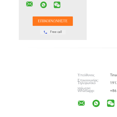
Free call
Υπεύθυνος
Tina
Επικοινωνίας:
Τηλεφωνικό
191
νούμερο:
Whatsapp:
+86