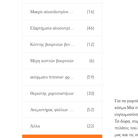
Μακρύ αλυσιδοπρίονο Πολωνού
(16)
Εξαρτήματα αλυσοπρίονου
(46)
Κόπτης βουρτσών βενζίνης
(12)
Μέρη κοπτών βουρτσών
(6)
ασύρματο trimmer φρακτών
(59)
Θεριστής χορτοταπήτων
(30)
Για να γιορτ
κόσμο.Μια ση
Ανεμιστήρας φύλλων και χιονιού
(52)
ευγνωμοσύνη 
Τα δώρα, συμ
Άλλα
(22)
πελάτες του.
μας και τις ο