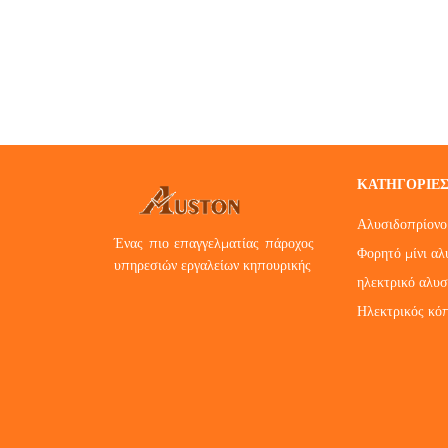
ΚΑΤΗΓΟΡΊΕ
Αλυσιδοπρίονο 
Ένας πιο επαγγελματίας πάροχος
Φορητό μίνι αλ
υπηρεσιών εργαλείων κηπουρικής
ηλεκτρικό αλυσ
Ηλεκτρικός κό