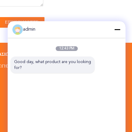
admin
12:43 PM
ΑΣΊΩΝ
ΕΠΑΦΉ
Good day, what product are you looking 
Zhengzhou Auston Machinery Equipment
ΩΓΉΣ
for?
Co., Ltd.
Νο 48, πάτωμα 14, που χτίζει 4, Νο 1319,
δρόμος ανατολικού Hanghai, Zhengzhou
(jingkai), πειραματική ζώνη ελεύθερου
εμπορίου Henan
86-191-37107004
csr1@austonmachinery.com