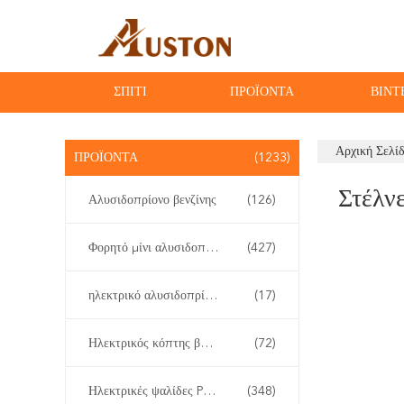
ΣΠΊΤΙ
ΠΡΟΪΌΝΤΑ
ΒΊΝΤ
Αρχική Σελί
ΠΡΟΪΌΝΤΑ
(1233)
Στέλνε
Αλυσιδοπρίονο βενζίνης
(126)
Φορητό μίνι αλυσιδοπρίονο
(427)
ηλεκτρικό αλυσιδοπρίονο
(17)
Ηλεκτρικός κόπτης βουρτσών
(72)
Ηλεκτρικές ψαλίδες Pruner
(348)