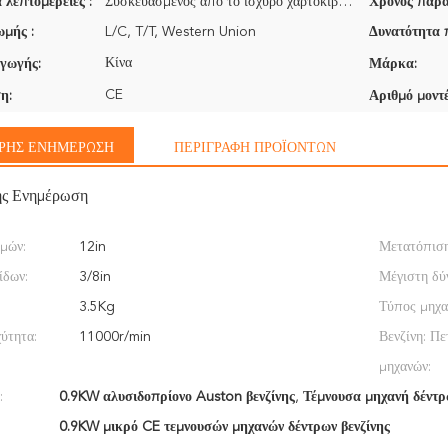
 λεπτομέρειες :
Συσκευασμένος από το ισχυρό χαρτοκιβώτιο
Χρόνος παρά
μής :
L/C, T/T, Western Union
Δυνατότητα 
Κίνα
γωγής:
Μάρκα:
CE
η:
Αριθμό μοντέ
ΡΉΣ ΕΝΗΜΈΡΩΣΗ
ΠΕΡΙΓΡΑΦΉ ΠΡΟΪΌΝΤΩΝ
ής Ενημέρωση
μών:
12in
Μετατόπιση
ίδων:
3/8in
Μέγιστη δύ
3.5Kg
Τύπος μηχα
ύτητα:
11000r/min
Βενζίνη: Πε
μηχανών:
:
0.9KW αλυσιδοπρίονο Auston βενζίνης
,
Τέμνουσα μηχανή δέντρ
0.9KW μικρό CE τεμνουσών μηχανών δέντρων βενζίνης