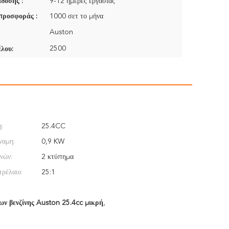
δοσης :
9-12 ημέρες εργασίας
προσφοράς :
1000 σετ το μήνα
Auston
2500
λου:
:
25.4CC
ναμη:
0,9 KW
νών:
2 κτύπημα
τρέλαιο
25:1
ων βενζίνης Auston 25.4cc μικρή
,