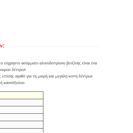
ν:
το εύχρηστο ασύρματο αλυσιδοπρίονο βενζίνης είναι ένα
μικρών δέντρων
 επίσης αγαθό για τη μικρή και μεγάλη κοπή δέντρων
πή καυσόξυλου.