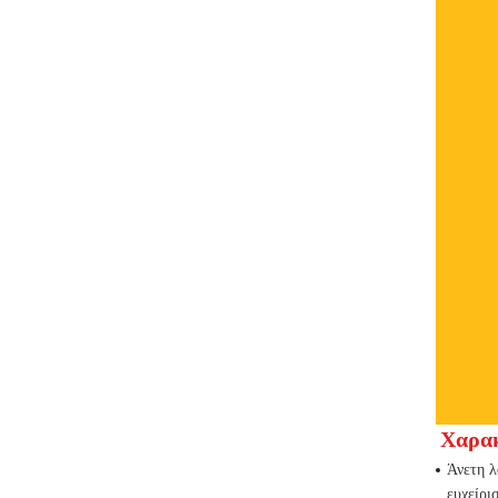
Χαρακ
Άνετη λ
ευχείρι