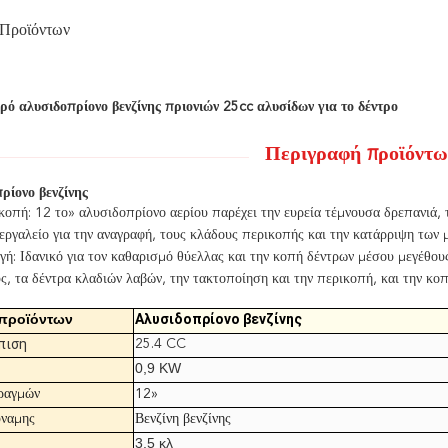
 Προϊόντων
ρό αλυσιδοπρίονο βενζίνης πριονιών 25cc αλυσίδων για το δέντρο
Περιγραφή προϊόντω
ρίονο βενζίνης
κοπή: 12 το» αλυσιδοπρίονο αερίου παρέχει την ευρεία τέμνουσα δρεπανιά, 
εργαλείο για την αναγραφή, τους κλάδους περικοπής και την κατάρριψη των 
ή: Ιδανικό για τον καθαρισμό θύελλας και την κοπή δέντρων μέσου μεγέθους
ς, τα δέντρα κλαδιών λαβών, την τακτοποίηση και την περικοπή, και την κο
προϊόντων
Αλυσιδοπρίονο βενζίνης
πιση
25.4 CC
0,9 KW
ραγμών
12»
ύναμης
Βενζίνη βενζίνης
3,5 κλ