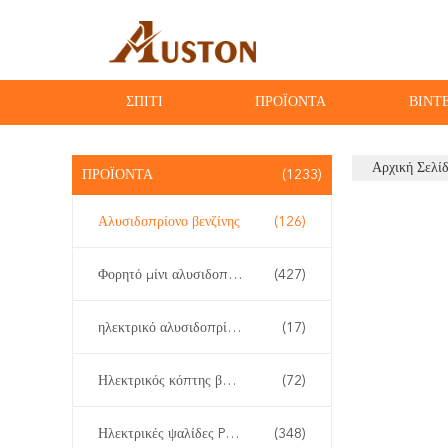
ΣΠΊΤΙ
ΠΡΟΪΌΝΤΑ
ΒΊΝΤ
Αρχική Σελί
ΠΡΟΪΌΝΤΑ
(1233)
Αλυσιδοπρίονο βενζίνης
(126)
Φορητό μίνι αλυσιδοπρίονο
(427)
ηλεκτρικό αλυσιδοπρίονο
(17)
Ηλεκτρικός κόπτης βουρτσών
(72)
Ηλεκτρικές ψαλίδες Pruner
(348)