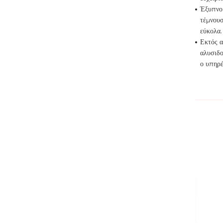
Έξυπνο 
τέμνουσ
εύκολα.
Εκτός α
αλυσιδο
ο υπηρέ