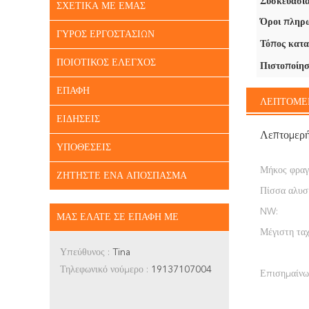
Συσκευασία
ΣΧΕΤΙΚΆ ΜΕ ΕΜΆΣ
Όροι πληρω
ΓΎΡΟΣ ΕΡΓΟΣΤΑΣΊΩΝ
Τόπος κατα
ΠΟΙΟΤΙΚΌΣ ΈΛΕΓΧΟΣ
Πιστοποίησ
ΕΠΑΦΉ
ΛΕΠΤΟΜΕ
ΕΙΔΉΣΕΙΣ
Λεπτομερ
ΥΠΟΘΈΣΕΙΣ
Μήκος φραγ
ΖΗΤΉΣΤΕ ΈΝΑ ΑΠΌΣΠΑΣΜΑ
Πίσσα αλυσ
NW:
ΜΑΣ ΕΛΆΤΕ ΣΕ ΕΠΑΦΉ ΜΕ
Μέγιστη ταχ
Υπεύθυνος :
Tina
Τηλεφωνικό νούμερο :
19137107004
Επισημαίνω