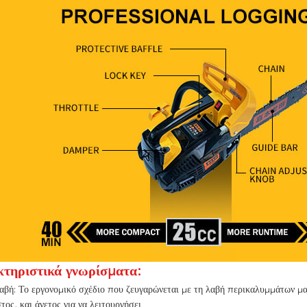
τηριστικά γνωρίσματα:
αβή: Το εργονομικό σχέδιο που ζευγαρώνεται με τη λαβή περικαλυμμάτων μ
στος, και άνετος για να λειτουργήσει