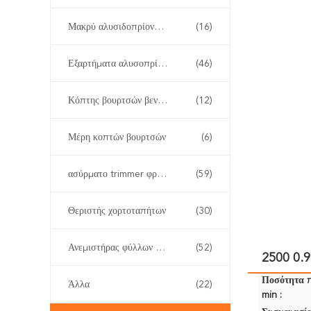
Μακρύ αλυσιδοπρίονο Πολωνού
(16)
Εξαρτήματα αλυσοπρίονου
(46)
Κόπτης βουρτσών βενζίνης
(12)
Μέρη κοπτών βουρτσών
(6)
ασύρματο trimmer φρακτών
(59)
Θεριστής χορτοταπήτων
(30)
Ανεμιστήρας φύλλων και χιονιού
(52)
2500 0.9
Ποσότητα 
Άλλα
(22)
min :