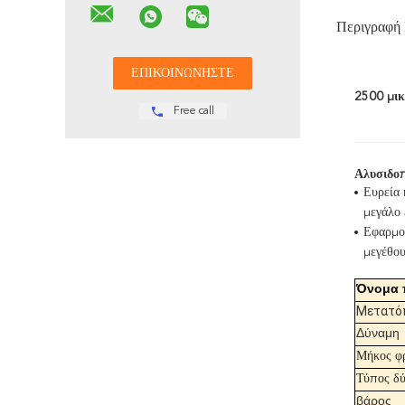
Περιγραφή
2500 μικ
Free call
Αλυσιδοπ
Ευρεία 
μεγάλο 
Εφαρμογ
μεγέθου
Όνομα 
Μετατό
Δύναμη
Μήκος φ
Τύπος δ
βάρος