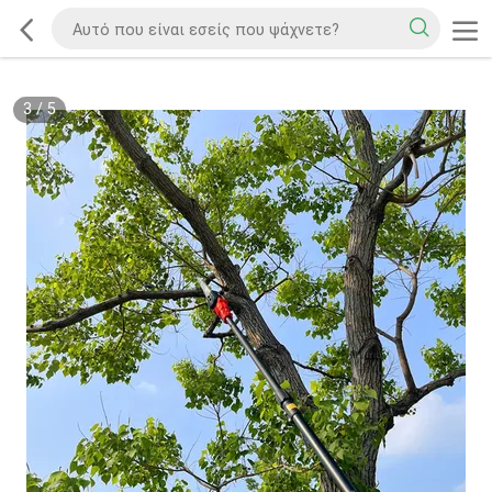
3
/
5