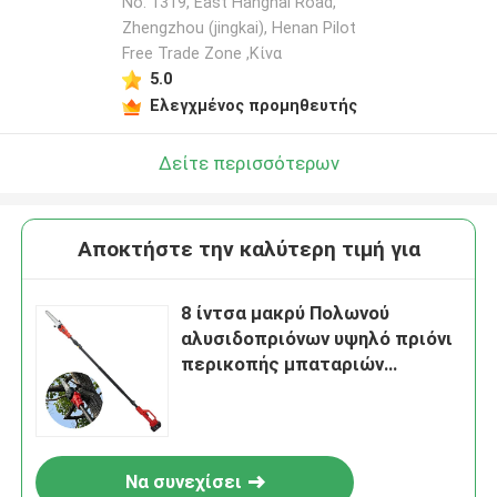
No. 1319, East Hanghai Road,
Zhengzhou (jingkai), Henan Pilot
Free Trade Zone ,Κίνα
Αφήστε ένα μήνυμα
5.0
We bellen je snel terug!
Ελεγχμένος προμηθευτής
Δείτε περισσότερων
Αποκτήστε την καλύτερη τιμή για
8 ίντσα μακρύ Πολωνού
αλυσιδοπριόνων υψηλό πριόνι
περικοπής μπαταριών
προσιτότητας ασύρματο
υποβολή
Να συνεχίσει