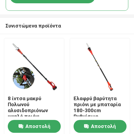
Συνιστώμενα προϊόντα
Σπίτι
8 ίντσα μακρύ
Ελαφρύ βαρύτητα
Πολωνού
πριόνι με μπαταρία
αλυσιδοπριόνων
180-300cm
Προϊόντα
υψηλό πριόνι
Ρυθμίσιμο
περικοπής
τηλεσκοπικό
Αποστολή
Αποστολή
μπαταριών
αλυσοπρίονο
Βίντεο