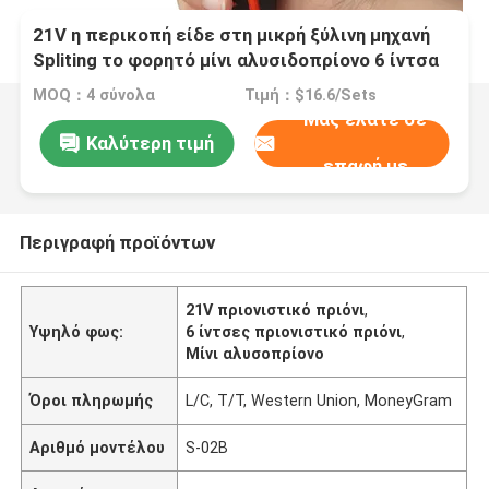
21V η περικοπή είδε στη μικρή ξύλινη μηχανή
Spliting το φορητό μίνι αλυσιδοπρίονο 6 ίντσα
MOQ：4 σύνολα
Τιμή：$16.6/Sets
Μας ελάτε σε
Καλύτερη τιμή
επαφή με
Περιγραφή προϊόντων
21V πριονιστικό πριόνι
,
Υψηλό φως:
6 ίντσες πριονιστικό πριόνι
,
Μίνι αλυσοπρίονο
Όροι πληρωμής
L/C, T/T, Western Union, MoneyGram
Αριθμό μοντέλου
S-02B