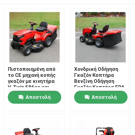
Πιστοποιημένη από
Χονδρική Οδήγηση
το CE μηχανή κοπής
Γκαζόν Κοπτήρα
γκαζόν με κινητήρα
Βενζίνη Οδήγηση
V-Twin 586cc και
Γκαζόν Κοπτήρα EPA
πλάτος κοπής 40,2
Εγκρίθηκε 420cc
Σπίτι
Αποστολή
Αποστολή
ίντσες με 245L
Μηχανή 38" Κόψιμο
γκαζόν
πλάτος Γκαζόν
ερώτησης
ερώτησης
τρακτέρ OEM
Προϊόντα
Υποστήριξη
Βίντεο