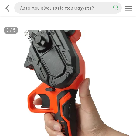
3
/
5