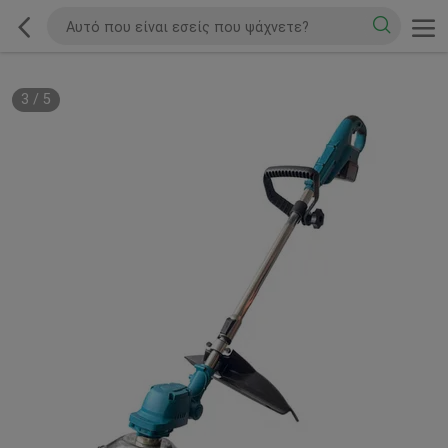
3
/
5