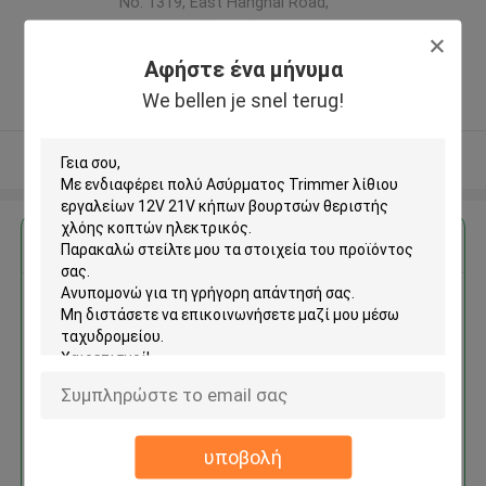
No. 1319, East Hanghai Road,
Zhengzhou (jingkai), Henan Pilot
Free Trade Zone ,Κίνα
Αφήστε ένα μήνυμα
5.0
We bellen je snel terug!
Ελεγχμένος προμηθευτής
Δείτε περισσότερων
Αποκτήστε την καλύτερη τιμή για
Ασύρματος Trimmer λίθιου
εργαλείων 12V 21V κήπων
βουρτσών θεριστής χλόης
κοπτών ηλεκτρικός
υποβολή
Να συνεχίσει