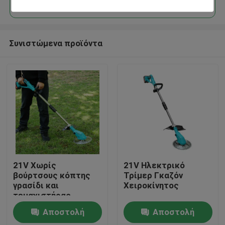
Συνιστώμενα προϊόντα
Σπίτι
21V Χωρίς
21V Ηλεκτρικό
βούρτσους κόπτης
Τρίμερ Γκαζόν
γρασίδι και
Χειροκίνητος
Προϊόντα
τεμαχιστήρας
Battery Τεμαχιστές
Αποστολή
Αποστολή
γρασίδι και
Βίντεο