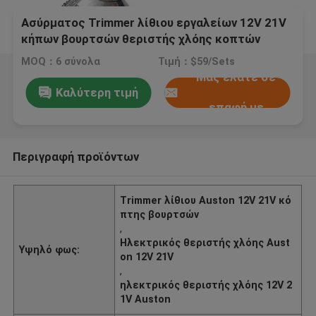
Ασύρματος Trimmer λίθιου εργαλείων 12V 21V
κήπων βουρτσών θεριστής χλόης κοπτών
ηλεκτρικός
MOQ：6 σύνολα
Τιμή：$59/Sets
Μας ελάτε σε
Καλύτερη τιμή
επαφή με
Περιγραφή προϊόντων
Trimmer λίθιου Auston 12V 21V κό
πτης βουρτσών
,
Ηλεκτρικός θεριστής χλόης Aust
Υψηλό φως:
on 12V 21V
,
ηλεκτρικός θεριστής χλόης 12V 2
1V Auston