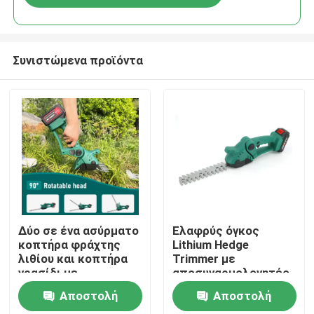
Συνιστώμενα προϊόντα
Σπίτι
Δύο σε ένα ασύρματο
Ελαφρύς όγκος
κοπτήρα φράχτης
Lithium Hedge
λιθίου και κοπτήρα
Trimmer με
Προϊόντα
γρασίδι με
αποσυναρμολογητέο
εναλλάξιμες λεπίδες
κεφάλι κοπής
Αποστολή
Αποστολή
γρασίδι
Βίντεο