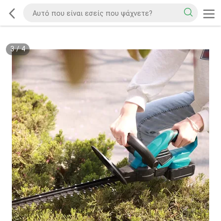
3
/
4