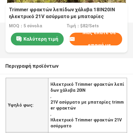
Trimmer φρακτών λεπίδων χάλυβα 18IN20IN
ηλεκτρικό 21V ασύρματο με μπαταρίες
Trimmer φρακτών
MOQ：5 σύνολα
Τιμή：$82/Sets
Μας ελάτε σε
Καλύτερη τιμή
επαφή με
Περιγραφή προϊόντων
Ηλεκτρικό Trimmer φρακτών λεπί
δων χάλυβα 20IN
,
21V ασύρματο με μπαταρίες trimm
Υψηλό φως:
er φρακτών
,
Ηλεκτρικό Trimmer φρακτών 21V
ασύρματο