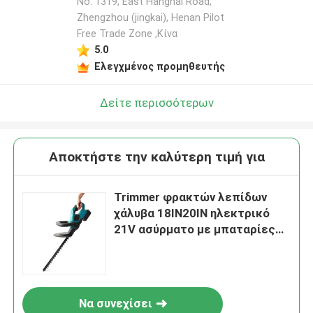
No. 1319, East Hanghai Road,
Zhengzhou (jingkai), Henan Pilot
Free Trade Zone ,Κίνα
Αφήστε ένα μήνυμα
5.0
We bellen je snel terug!
Ελεγχμένος προμηθευτής
Δείτε περισσότερων
Αποκτήστε την καλύτερη τιμή για
Trimmer φρακτών λεπίδων
χάλυβα 18IN20IN ηλεκτρικό
21V ασύρματο με μπαταρίες
Trimmer φρακτών
υποβολή
Να συνεχίσει