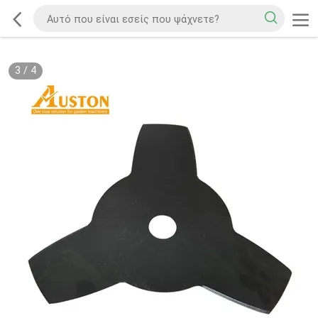
3
/
4