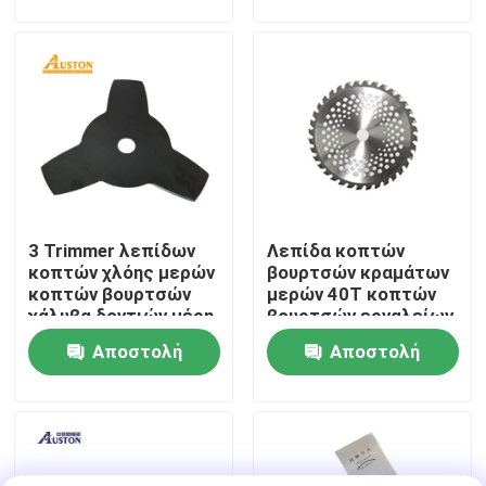
ερώτησης
ερώτησης
Σχετικά με εμάς
Εταιρική οθόνη
Επικοινωνήστε μαζί μας
3 Trimmer λεπίδων
Λεπίδα κοπτών
Ζητήστε μια προσφορά
κοπτών χλόης μερών
βουρτσών κραμάτων
κοπτών βουρτσών
μερών 40T κοπτών
χάλυβα δοντιών μέρη
βουρτσών εργαλείων
Αλυσιδοπρίονο βενζίνης
τρωγόντων ζιζανίων
κήπων
Αποστολή
Αποστολή
ερώτησης
ερώτησης
Φορητό μίνι αλυσιδοπρίονο
ηλεκτρικό αλυσιδοπρίονο