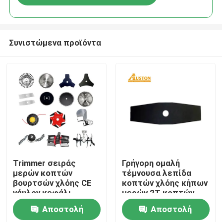
Συνιστώμενα προϊόντα
Σπίτι
Trimmer σειράς
Γρήγορη ομαλή
μερών κοπτών
τέμνουσα λεπίδα
βουρτσών χλόης CE
κοπτών χλόης κήπων
Προϊόντα
νάυλον κεφάλι
μερών 2T κοπτών
βουρτσών βενζίνης
Αποστολή
Αποστολή
Βίντεο