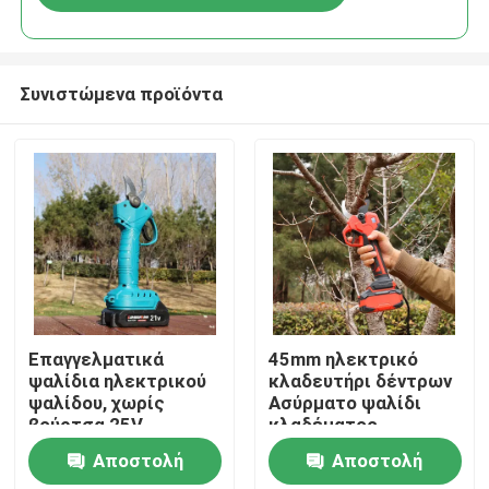
Συνιστώμενα προϊόντα
Σπίτι
Επαγγελματικά
45mm ηλεκτρικό
ψαλίδια ηλεκτρικού
κλαδευτήρι δέντρων
ψαλίδου, χωρίς
Ασύρματο ψαλίδι
Προϊόντα
βούρτσα 25V
κλαδέματος
κινητήρα χωρίς
Αποστολή
Αποστολή
ψήκτρες για χρήση
Βίντεο