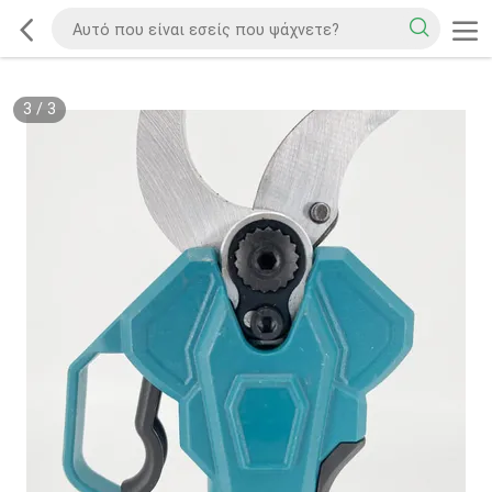
3
/
3