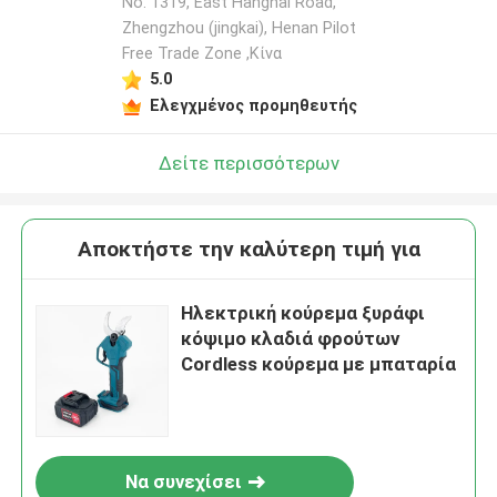
No. 1319, East Hanghai Road,
Zhengzhou (jingkai), Henan Pilot
Free Trade Zone ,Κίνα
Αφήστε ένα μήνυμα
5.0
We bellen je snel terug!
Ελεγχμένος προμηθευτής
Δείτε περισσότερων
Αποκτήστε την καλύτερη τιμή για
Ηλεκτρική κούρεμα ξυράφι
κόψιμο κλαδιά φρούτων
Cordless κούρεμα με μπαταρία
υποβολή
Να συνεχίσει