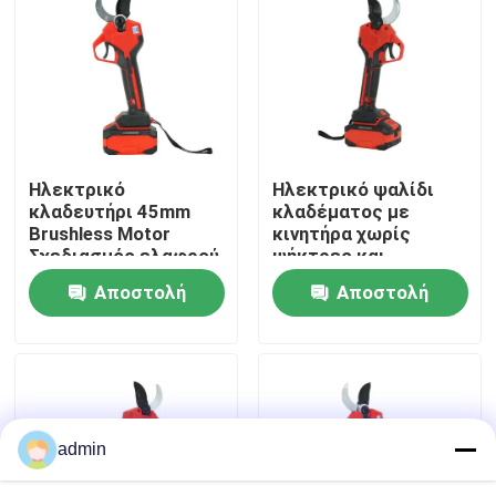
Σχετικά με εμάς
Εταιρική οθόνη
Ηλεκτρικό
Ηλεκτρικό ψαλίδι
Επικοινωνήστε μαζί μας
κλαδευτήρι 45mm
κλαδέματος με
Brushless Motor
κινητήρα χωρίς
Σχεδιασμός ελαφρού
ψήκτρες και
Ζητήστε μια προσφορά
βάρους με μπαταρία
διάμετρο κοπής
Αποστολή
Αποστολή
45mm, με ελαφρύ
σχεδιασμό 1,3kg
ερώτησης
ερώτησης
Αλυσιδοπρίονο βενζίνης
Φορητό μίνι αλυσιδοπρίονο
admin
ηλεκτρικό αλυσιδοπρίονο