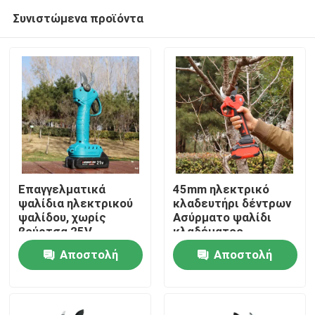
Συνιστώμενα προϊόντα
Επαγγελματικά
45mm ηλεκτρικό
ψαλίδια ηλεκτρικού
κλαδευτήρι δέντρων
ψαλίδου, χωρίς
Ασύρματο ψαλίδι
Σπίτι
βούρτσα 25V
κλαδέματος
κινητήρα χωρίς
Αποστολή
Αποστολή
ψήκτρες για χρήση
Προϊόντα
στον κήπο
ερώτησης
ερώτησης
Βίντεο