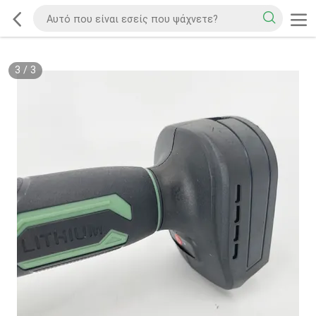
3
/
3