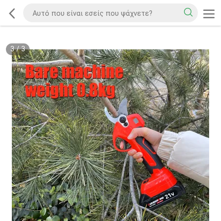
3
/
3