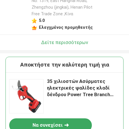
No. 1319, East Hanghai Road,
Zhengzhou (jingkai), Henan Pilot
Free Trade Zone ,Κίνα
Αφήστε ένα μήνυμα
5.0
We bellen je snel terug!
Ελεγχμένος προμηθευτής
Δείτε περισσότερων
Αποκτήστε την καλύτερη τιμή για
35 χιλιοστών Ασύρματες
ηλεκτρικές ψαλίδες κλαδί
δένδρου Power Tree Branch
Pruner Secateurs 21V Handheld
υποβολή
Να συνεχίσει