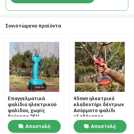
Συνιστώμενα προϊόντα
Σπίτι
Επαγγελματικά
45mm ηλεκτρικό
ψαλίδια ηλεκτρικού
κλαδευτήρι δέντρων
ψαλίδου, χωρίς
Ασύρματο ψαλίδι
Προϊόντα
βούρτσα 25V
κλαδέματος
κινητήρα χωρίς
Αποστολή
Αποστολή
ψήκτρες για χρήση
Βίντεο