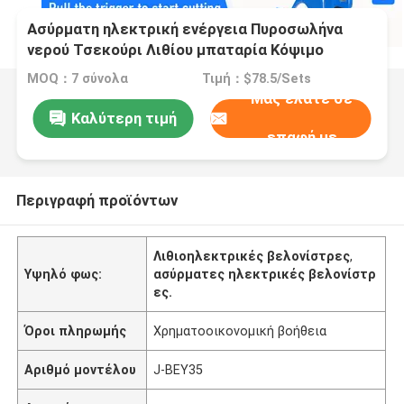
Ασύρματη ηλεκτρική ενέργεια Πυροσωλήνα
νερού Τσεκούρι Λιθίου μπαταρία Κόψιμο
Τσεκούρι 35mm
MOQ：7 σύνολα
Τιμή：$78.5/Sets
Μας ελάτε σε
Καλύτερη τιμή
επαφή με
Περιγραφή προϊόντων
Λιθιοηλεκτρικές βελονίστρες
,
Υψηλό φως:
ασύρματες ηλεκτρικές βελονίστρ
ες.
Όροι πληρωμής
Χρηματοοικονομική βοήθεια
Αριθμό μοντέλου
J-BEY35