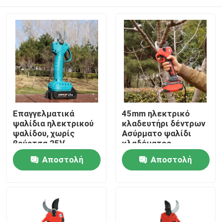
Επαγγελματικά
45mm ηλεκτρικό
ψαλίδια ηλεκτρικού
κλαδευτήρι δέντρων
ψαλίδου, χωρίς
Ασύρματο ψαλίδι
βούρτσα 25V
κλαδέματος
κινητήρα χωρίς
Σπίτι
Αποστολή
Αποστολή
ψήκτρες για χρήση
στον κήπο
ερώτησης
ερώτησης
Προϊόντα
Βίντεο