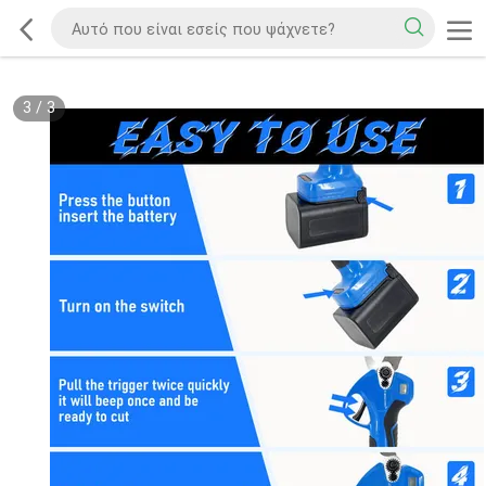
3
/
3