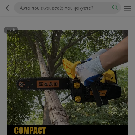
3
/
5