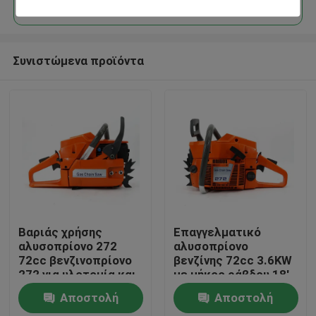
Συνιστώμενα προϊόντα
Σπίτι
Βαριάς χρήσης
Επαγγελματικό
αλυσοπρίονο 272
αλυσοπρίονο
72cc βενζινοπρίονο
βενζίνης 72cc 3.6KW
Προϊόντα
272 για υλοτομία και
με μήκος ράβδου 18'
κοπή μεγάλων
για βαριά δασική και
Αποστολή
Αποστολή
δέντρων
αγροτική εργασία
Βίντεο