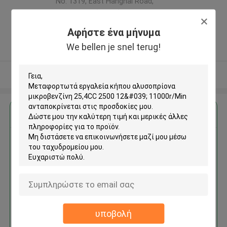
No. 1319, East Hanghai Road,
Zhengzhou (jingkai), Henan Pilot
Free Trade Zone ,Κίνα
Αφήστε ένα μήνυμα
5.0
We bellen je snel terug!
Ελεγχμένος προμηθευτής
Δείτε περισσότερων
Αποκτήστε την καλύτερη τιμή για
Μεταφορτωτά εργαλεία
κήπου αλυσοπρίονα
μικροβενζίνη 25,4CC 2500 12'
11000r/Min
υποβολή
Να συνεχίσει