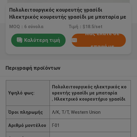
Πολυλειτουργικός κουρευτής γρασίδι
Ηλεκτρικός κουρευτής γρασίδι με μπαταρία με
μηχανοκίνητο μηχανισμό
MOQ：6 σύνολα
Τιμή：$18.5/set
Μας ελάτε σε
Καλύτερη τιμή
επαφή με
Περιγραφή προϊόντων
Πολυλειτουργικός ηλεκτρικός κο
Υψηλό φως:
υρευτής γρασίδι με μπαταρία
,
Ηλεκτρικό κουρευτήριο γρασίδι
Όροι πληρωμής
Λ/Κ, Τ/Τ, Western Union
Αριθμό μοντέλου
Γ-01