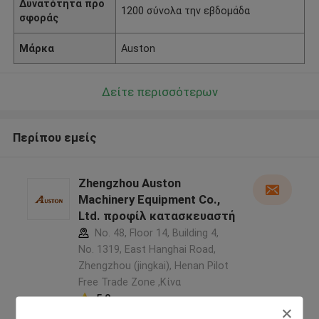
Δυνατότητα προ
1200 σύνολα την εβδομάδα
σφοράς
Μάρκα
Auston
Δείτε περισσότερων
Περίπου εμείς
Zhengzhou Auston
Machinery Equipment Co.,
Ltd. προφίλ κατασκευαστή
No. 48, Floor 14, Building 4,
No. 1319, East Hanghai Road,
Zhengzhou (jingkai), Henan Pilot
Free Trade Zone ,Κίνα
5.0
Ελεγχμένος προμηθευτής