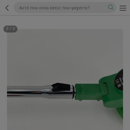
3
/
3