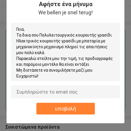
Αφήστε ένα μήνυμα
We bellen je snel terug!
Δείτε περισσότερων
Αποκτήστε την καλύτερη τιμή για
Πολυλειτουργικός κουρευτής
γρασίδι Ηλεκτρικός
κουρευτής γρασίδι με
μπαταρία με μηχανοκίνητο
μηχανισμό
Να συνεχίσει
υποβολή
Συνιστώμενα προϊόντα