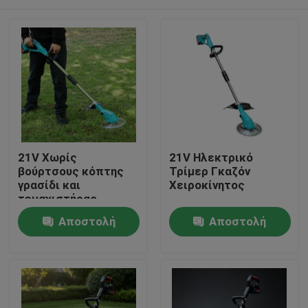
21V Χωρίς
21V Ηλεκτρικό
βούρτσους κόπτης
Τρίμερ Γκαζόν
γρασίδι και
Χειροκίνητος
τεμαχιστήρας
Battery Τεμαχιστές
Σπίτι
Αποστολή
Αποστολή
γρασίδι και
τεμαχιστήρες με
ερώτησης
ερώτησης
ηλεκτρικό κήπο
Προϊόντα
γρασίδι
τεμαχιστήρας 3-in-1
σύστημα λεπίδας
Βίντεο