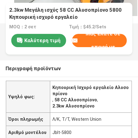
2.3kw Μεγάλη ισχύς 58 CC Αλυσοπρίονο 5800
Κηπουρική ισχυρό εργαλείο
MOQ：2 σετ
Τιμή：$45.2/Sets
Μας ελάτε σε
Καλύτερη τιμή
επαφή με
Περιγραφή προϊόντων
Κηπουρική Ισχυρό εργαλείο Αλυσο
πρίονο
Υψηλό φως:
,
58 CC Αλυσοπρίονο
,
2.3kw Αλυσοπρίονο
Όροι πληρωμής
Λ/Κ, Τ/Τ, Western Union
Αριθμό μοντέλου
Jblt-5800