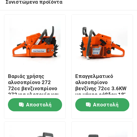
Συνιστώμενα προϊόντα
Βαριάς χρήσης
Επαγγελματικό
αλυσοπρίονο 272
αλυσοπρίονο
72cc βενζινοπρίονο
βενζίνης 72cc 3.6KW
272 για υλοτομία και
με μήκος ράβδου 18'
Σπίτι
κοπή μεγάλων
για βαριά δασική και
Αποστολή
Αποστολή
δέντρων
αγροτική εργασία
Προϊόντα
ερώτησης
ερώτησης
Βίντεο