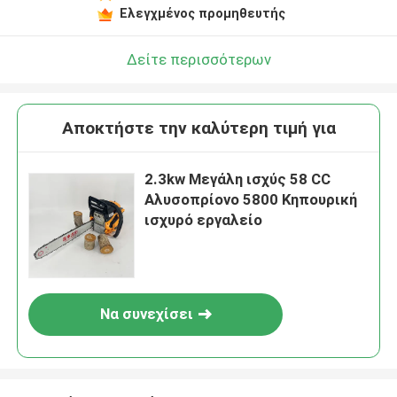
Ελεγχμένος προμηθευτής
Αφήστε ένα μήνυμα
We bellen je snel terug!
Δείτε περισσότερων
Αποκτήστε την καλύτερη τιμή για
2.3kw Μεγάλη ισχύς 58 CC
Αλυσοπρίονο 5800 Κηπουρική
ισχυρό εργαλείο
Να συνεχίσει
υποβολή