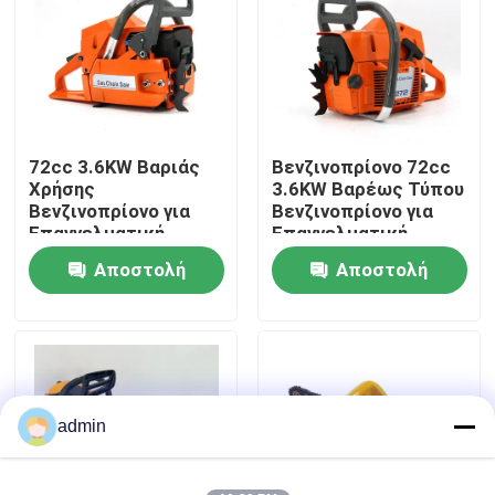
Σχετικά με εμάς
Εταιρική οθόνη
72cc 3.6KW Βαριάς
Βενζινοπρίονο 72cc
Χρήσης
3.6KW Βαρέως Τύπου
Επικοινωνήστε μαζί μας
Βενζινοπρίονο για
Βενζινοπρίονο για
Επαγγελματική
Επαγγελματική
Εργασία Δασοκομίας
Εργασία Δασοκομίας
Αποστολή
Αποστολή
Ζητήστε μια προσφορά
ερώτησης
ερώτησης
Αλυσιδοπρίονο βενζίνης
Φορητό μίνι αλυσιδοπρίονο
admin
ηλεκτρικό αλυσιδοπρίονο