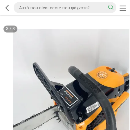
3
/
3