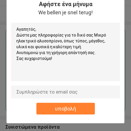
Αφήστε ένα μήνυμα
We bellen je snel terug!
Δείτε περισσότερων
Αποκτήστε την καλύτερη τιμή για
Μικρό ηλεκτρικό αλυσοπρίονο
Να συνεχίσει
υποβολή
Συνιστώμενα προϊόντα