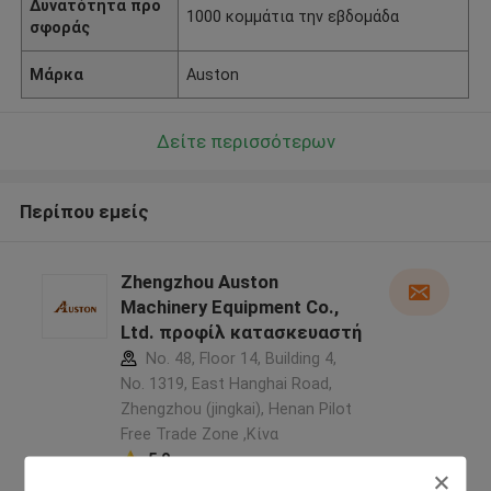
Δυνατότητα προ
1000 κομμάτια την εβδομάδα
σφοράς
Μάρκα
Auston
Δείτε περισσότερων
Περίπου εμείς
Zhengzhou Auston
Machinery Equipment Co.,
Ltd. προφίλ κατασκευαστή
No. 48, Floor 14, Building 4,
No. 1319, East Hanghai Road,
Zhengzhou (jingkai), Henan Pilot
Free Trade Zone ,Κίνα
5.0
Ελεγχμένος προμηθευτής