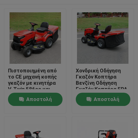
Πιστοποιημένη από
Χονδρική Οδήγηση
το CE μηχανή κοπής
Γκαζόν Κοπτήρα
γκαζόν με κινητήρα
Βενζίνη Οδήγηση
V-Twin 586cc και
Γκαζόν Κοπτήρα EPA
πλάτος κοπής 40,2
Εγκρίθηκε 420cc
Σπίτι
Αποστολή
Αποστολή
ίντσες με 245L
Μηχανή 38" Κόψιμο
γκαζόν
πλάτος Γκαζόν
ερώτησης
ερώτησης
τρακτέρ OEM
Προϊόντα
Υποστήριξη
Βίντεο