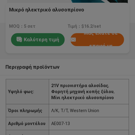
Μικρό ηλεκτρικό αλυσοπρίονο
MOQ：5 σετ
Τιμή：$16.2/set
Μας ελάτε σε
Καλύτερη τιμή
επαφή με
Περιγραφή προϊόντων
21V πριονιστήρα αλυσίδας
,
Υψηλό φως:
Φορητή μηχανή κοπής ξύλου
,
Μίνι ηλεκτρικό αλυσοπρίονο
Όροι πληρωμής
Λ/Κ, Τ/Τ, Western Union
Αριθμό μοντέλου
AE007-13