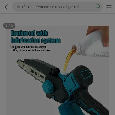
3
/
5